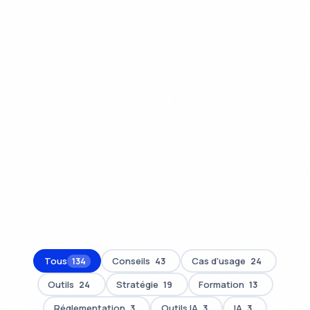
Tous
Conseils
Cas d'usage
134
43
24
Outils
Stratégie
Formation
24
19
13
Réglementation
Outils IA
IA
3
3
3