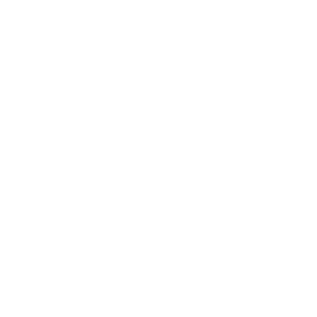
Formation
23 avril 2026
Répondre à un appel d'offre CVC
avec l'IA : la méthode go/no-go et
le workflow complet
60 % des réponses aux appels d'offres CVC sont
non-rentables : elles mobilisent 3 à 5 jours d'un
chargé d'affaires pour un dossier perdu. L'IA
Thomas Denizot
change la donne avec un go/no-go en 15 minutes
et un dossier complet en 4 à 6 heures.