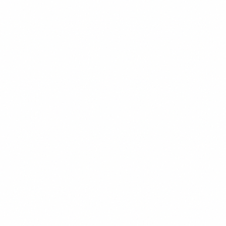
Outils IA
23 avril 2026
ChatGPT vs Claude vs Gemini : le
comparatif IA 2026 pour
l'entreprise
ChatGPT, Claude et Gemini dominent le marché
des IA en entreprise en 2026. Performances, prix,
sécurité, intégrations : notre comparatif 3-way
Thomas Denizot
pour choisir la bonne IA selon votre contexte
PME-ETI.