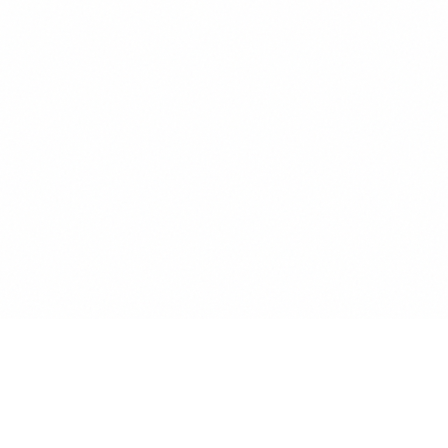
Outils IA
23 avril 2026
Claude vs Gemini : le comparatif IA
2026 pour l'entreprise
Claude (Anthropic) ou Gemini (Google) ?
Benchmarks, tarifs, intégration Google
Workspace, conformité RGPD, cas d'usage B2B :
Thomas Denizot
tout ce qu'il faut savoir pour choisir en 2026.