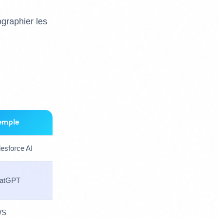
graphier les
emple
lesforce AI
atGPT
WS