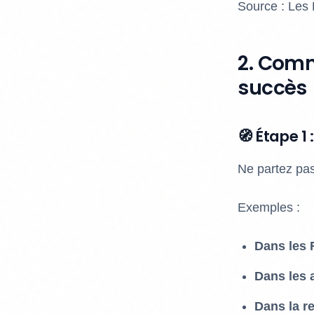
Source : Les 
2. Comm
succès
🧭 Étape 1 
Ne partez pas
Exemples :
Dans les
Dans les 
Dans la re