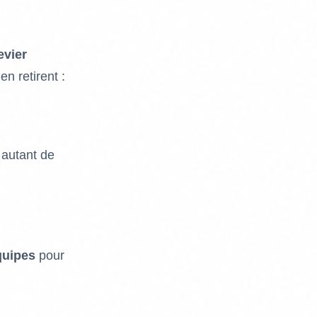
evier
n retirent :
 autant de
équipes
pour