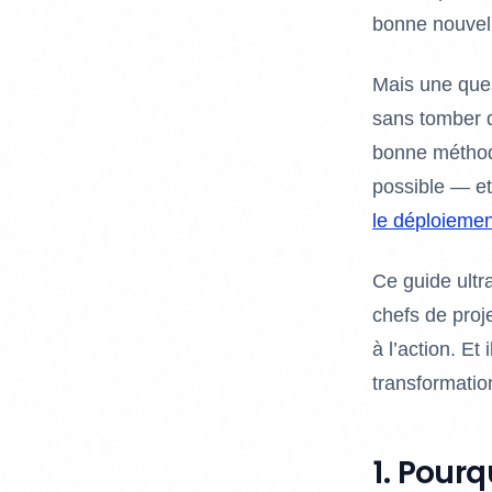
bonne nouvell
Mais une ques
sans tomber d
bonne méthode,
possible — e
le déploiemen
Ce guide ultra
chefs de proj
à l’action. Et
transformatio
1. Pourq