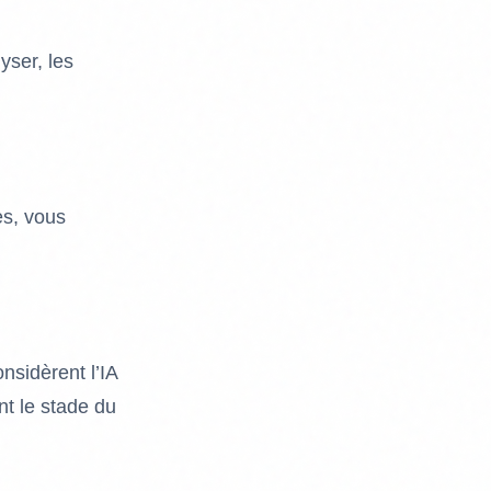
ser, les
es, vous
sidèrent l’IA
t le stade du