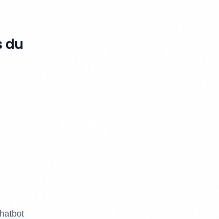
s du
hatbot