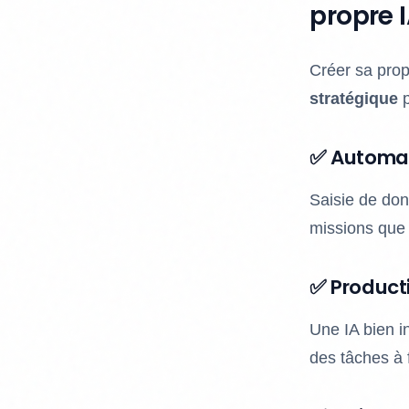
propre I
Créer sa prop
stratégique
p
✅ Automat
Saisie de do
missions que 
✅ Producti
Une IA bien 
des tâches à 