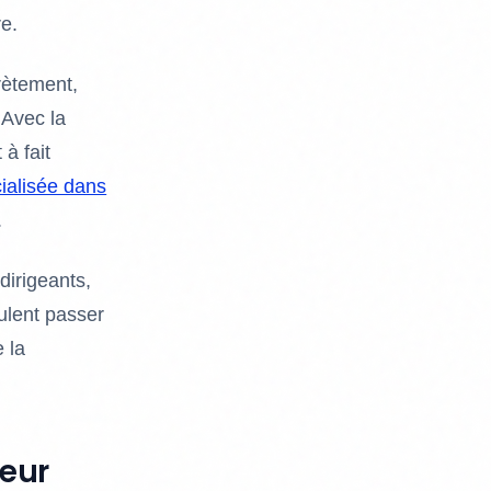
re.
rètement,
 Avec la
 à fait
ialisée dans
.
 dirigeants,
ulent passer
 la
leur