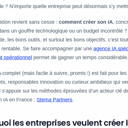
e ? N’importe quelle entreprise peut désormais s’y mett
tion revient sans cesse :
comment créer son IA
, conc
ans un gouffre technologique ou un budget incontrôlé ?
 les bons outils, et surtout les bons objectifs, c’est tout
t rentable. Se faire accompagner par une
agence IA spéc
t opérationnel
permet de gagner un temps considérable
-complet (mais facile à suivre, promis !) est fait pour les
ets, responsables innovation ou curieux ambitieux qui ve
 il s’appuie sur les méthodes éprouvées d’un acteur clé de
n IA en France :
Stema Partners
.
uoi les entreprises veulent créer 