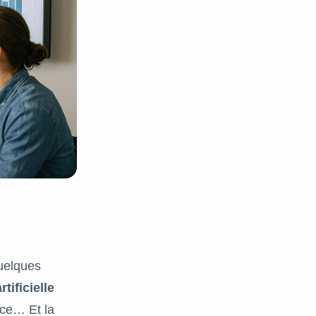
quelques
rtificielle
ance… Et la