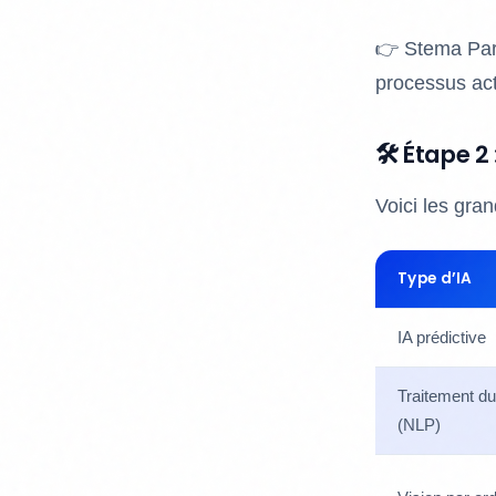
👉 Stema Part
processus actu
🛠️ Étape 2
Voici les gra
Type d’IA
IA prédictive
Traitement d
(NLP)