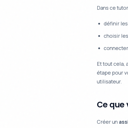
Dans ce tuto
définir le
choisir le
connecter 
Et tout cela,
étape pour v
utilisateur.
Ce que 
Créer un
ass