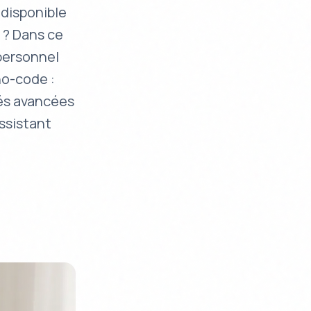
 disponible
 ? Dans ce
personnel
no-code :
tés avancées
assistant