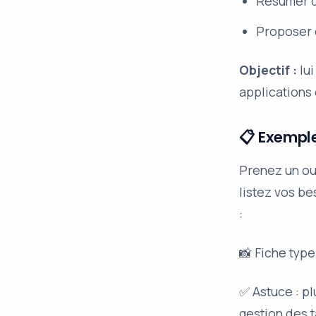
Résumer d
Proposer 
Objectif :
lui
applications 
📋 Exemple
Prenez un ou
listez vos be
:
📸
Fiche type 
✅ Astuce : pl
gestion des t