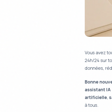
Vous avez tou
24h/24 sur to
données, réd
Bonne nouve
assistant IA
artificielle
,
s
à tous.