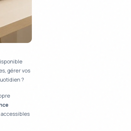
disponible
es, gérer vos
uotidien ?
ropre
ence
s accessibles