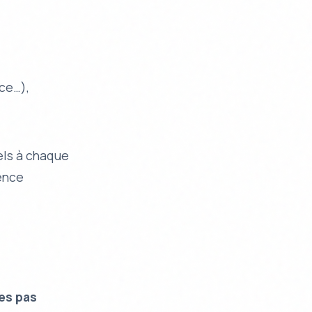
ace…),
els à chaque
ience
es pas