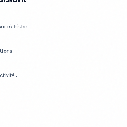
ur réfléchir
ations
tivité :