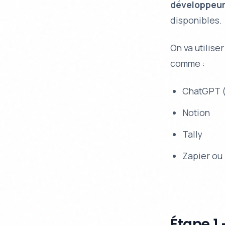
développeu
disponibles.
On va utilis
comme :
ChatGPT 
Notion
Tally
Zapier ou
Étape 1 