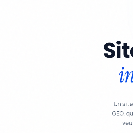
Si
in
Un sit
GEO, qu
veu