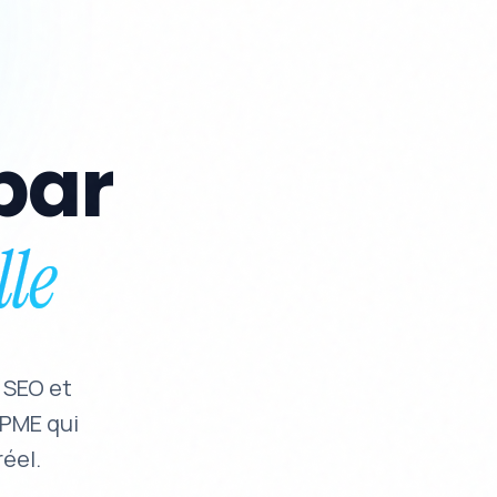
par
lle
 SEO et
 PME qui
éel.