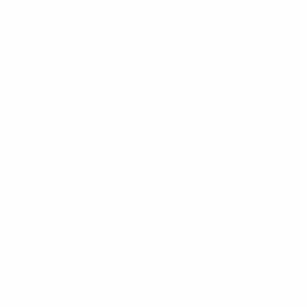
1 jour (7 heures)
4-12 participants
En présentiel ou distanciel
Attestation de formation
Certifié Qualiopi
Éligible OPCO