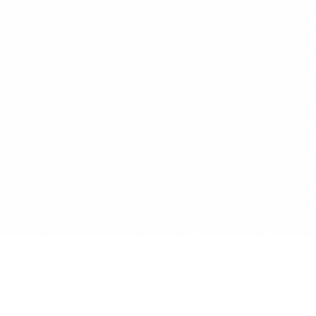
200+
apprenants formés à l'IA
50+
entreprises accompagnées
Qualiopi
certifié — éligible OPCO
30j
de suivi post-formation inclus