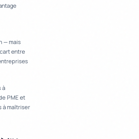
vantage
n — mais
cart entre
entreprises
 à
 de PME et
s à maîtriser