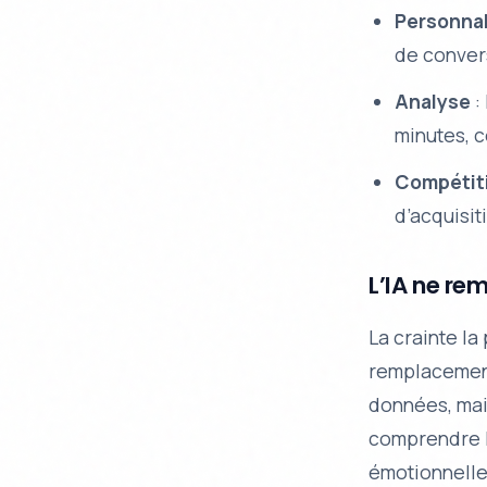
Personnal
de conver
Analyse
:
minutes, 
Compétiti
d’acquisit
L’IA ne re
La crainte la
remplacement.
données, mai
comprendre l
émotionnelle