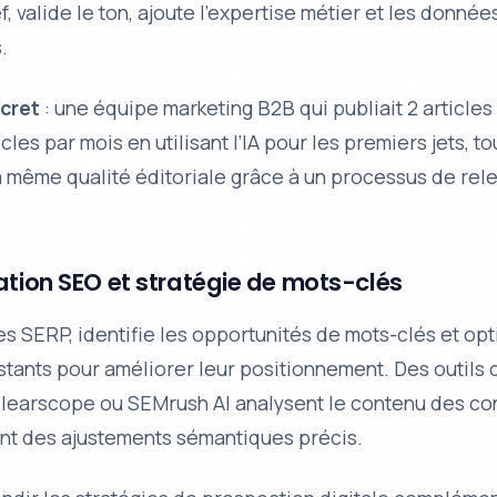
f, valide le ton, ajoute l’expertise métier et les donnée
.
cret
: une équipe marketing B2B qui publiait 2 articles
cles par mois en utilisant l’IA pour les premiers jets, to
a même qualité éditoriale grâce à un processus de rel
ation SEO et stratégie de mots-clés
les SERP, identifie les opportunités de mots-clés et opt
stants pour améliorer leur positionnement. Des outil
Clearscope ou SEMrush AI analysent le contenu des co
t des ajustements sémantiques précis.