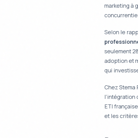
marketing à g
concurrentie
Selon le rap
professionne
seulement 28
adoption et 
qui investiss
Chez Stema P
l’intégration
ETI française
et les critèr