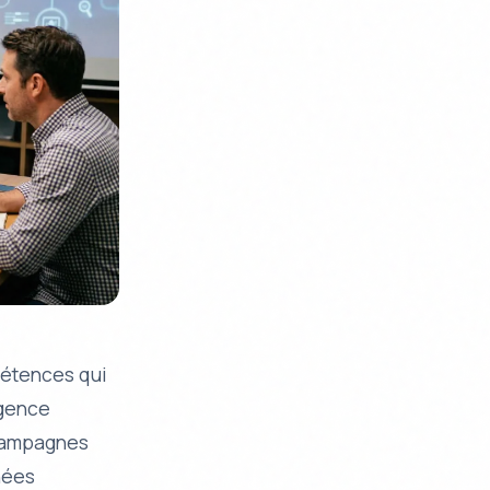
étences qui
igence
 campagnes
nées