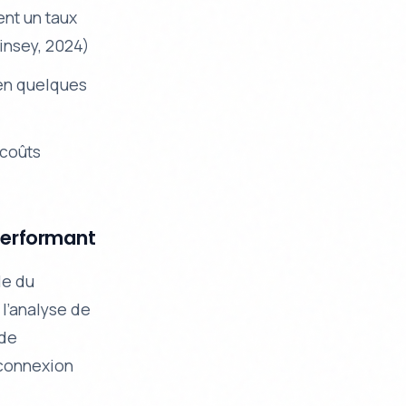
ent un taux
insey, 2024)
 en quelques
 coûts
 performant
le du
 l’analyse de
 de
 connexion