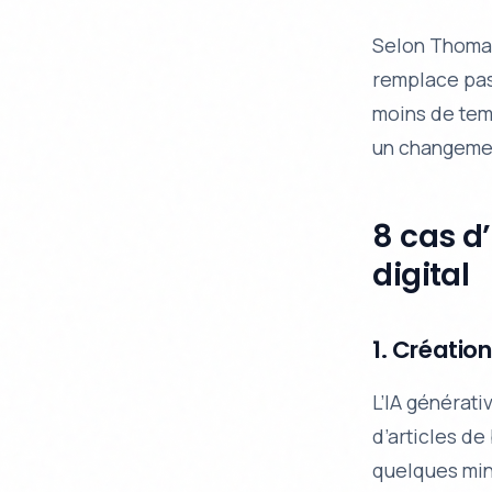
Selon Thomas
remplace pas 
moins de temp
un changemen
8 cas d
digital
1. Créatio
L’IA générat
d’articles de
quelques minu