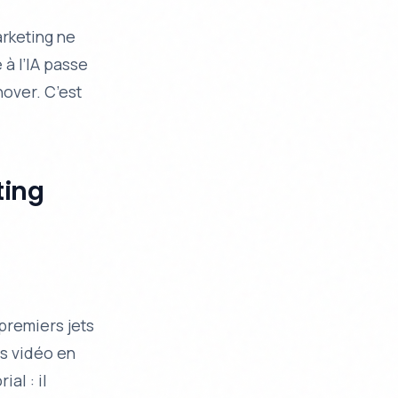
arketing ne
 à l’IA passe
nover. C’est
ting
premiers jets
ts vidéo en
al : il