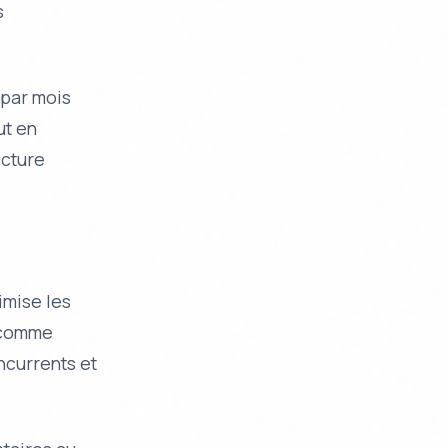
s
 par mois
ut en
ecture
imise les
s comme
ncurrents et