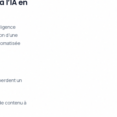
 l’IA en
lligence
ion d’une
tomatisée
 perdent un
s de contenu à