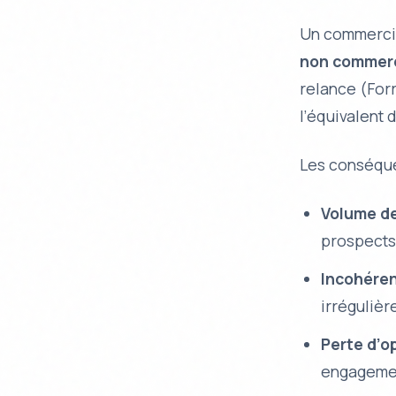
Un commerci
non commerc
relance (For
l’équivalent 
Les conséque
Volume de
prospects
Incohéren
irréguliè
Perte d’o
engagemen