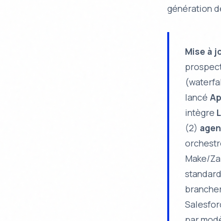
génération d
Mise à j
prospect
(waterfa
lancé
Ap
intègre
L
(2)
agen
orchestr
Make/Zap
standar
brancher
Salesfor
par modè