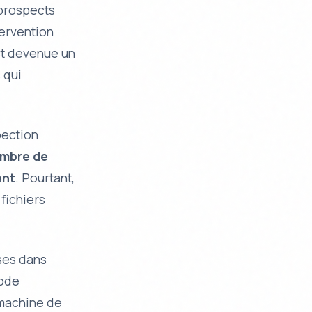
s prospects
tervention
est devenue un
 qui
pection
ombre de
ent
. Pourtant,
fichiers
ses dans
hode
 machine de