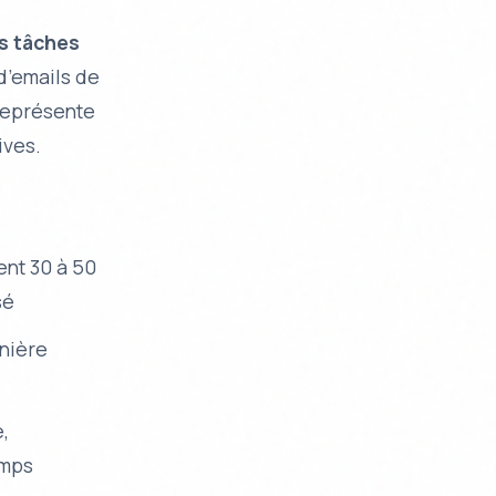
s tâches
d’emails de
 représente
ives.
ent 30 à 50
sé
anière
e,
emps