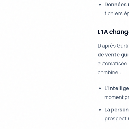
Données 
fichiers é
L’IA chang
D’après Gart
de vente guid
automatisée p
combine :
L’intelli
moment gr
La personn
prospect (