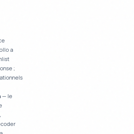
ce
ollo a
list
ponse ;
ationnels
n
— le
e
,
recoder
la