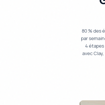
G
80 % des é
par semain
4 étapes
avec Clay,