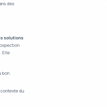
dans des
es solutions
rospection
. Elle
u bon
 contexte du