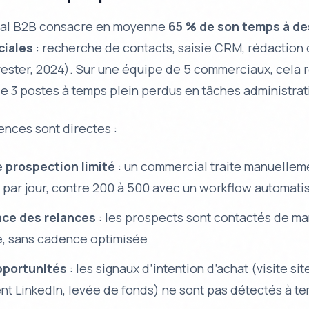
al B2B consacre en moyenne
65 % de son temps à de
iales
: recherche de contacts, saisie CRM, rédaction 
rester, 2024). Sur une équipe de 5 commerciaux, cela
de 3 postes à temps plein perdus en tâches administrat
nces sont directes :
 prospection limité
: un commercial traite manuellem
 par jour, contre 200 à 500 avec un workflow automati
ce des relances
: les prospects sont contactés de m
re, sans cadence optimisée
pportunités
: les signaux d’intention d’achat (visite sit
t LinkedIn, levée de fonds) ne sont pas détectés à t