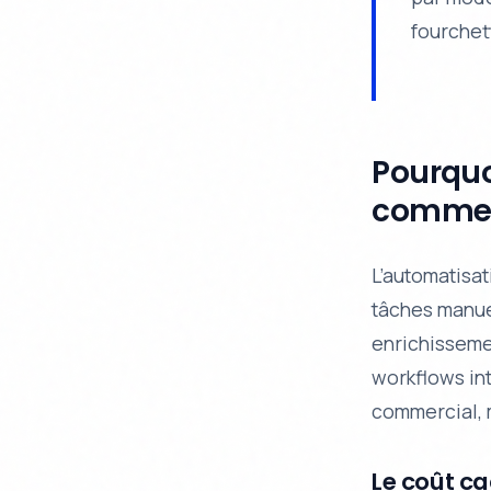
fourchet
Pourquo
commerc
L’automatisa
tâches manue
enrichisseme
workflows inte
commercial, m
Le coût ca