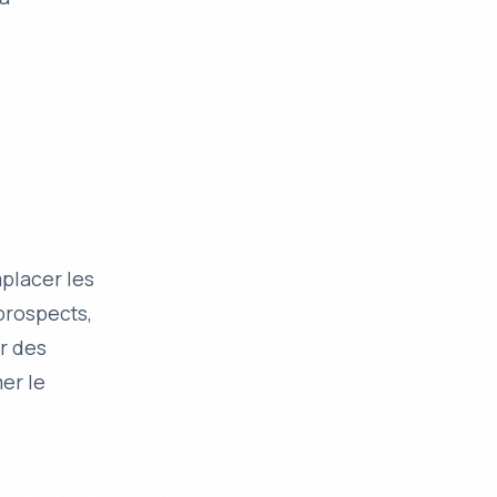
placer les
prospects,
r des
mer le