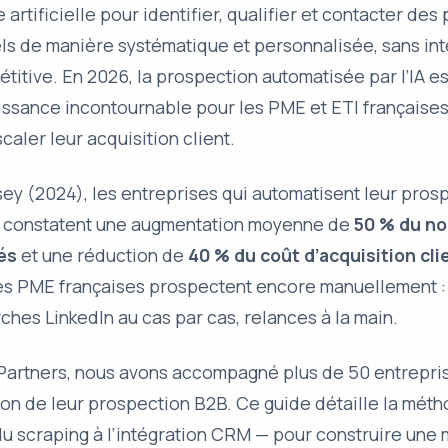
e artificielle pour identifier, qualifier et contacter de
ls de manière systématique et personnalisée, sans in
titive. En 2026, la prospection automatisée par l’IA 
oissance incontournable pour les PME et ETI françaises
caler leur acquisition client.
ey (2024), les entreprises qui automatisent leur pros
 constatent une augmentation moyenne de
50 % du n
iés
et une réduction de
40 % du coût d’acquisition cli
des PME françaises prospectent encore manuellement : 
ches LinkedIn au cas par cas, relances à la main.
artners, nous avons accompagné plus de 50 entrepri
ion de leur prospection B2B. Ce guide détaille la mét
u scraping à l’intégration CRM — pour construire une