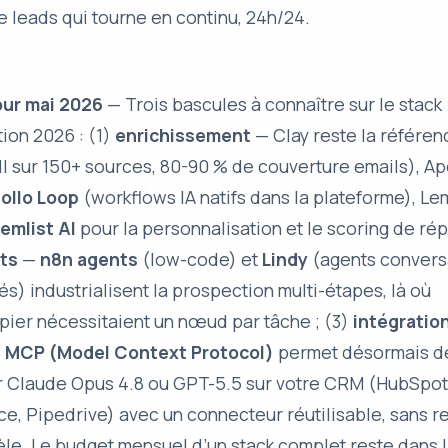
e leads qui tourne en continu, 24h/24.
our mai 2026
— Trois bascules à connaître sur le stack
ion 2026 : (1)
enrichissement
— Clay reste la référen
ll sur 150+ sources, 80-90 % de couverture emails), Ap
ollo Loop
(workflows IA natifs dans la plateforme), Lem
emlist AI
pour la personnalisation et le scoring de ré
ts
—
n8n agents
(low-code) et
Lindy
(agents convers
és) industrialisent la prospection multi-étapes, là où
ier nécessitaient un nœud par tâche ; (3)
intégratio
d
MCP (Model Context Protocol)
permet désormais d
 Claude Opus 4.8 ou GPT-5.5 sur votre CRM (HubSpot
ce, Pipedrive) avec un connecteur réutilisable, sans 
le. Le budget mensuel d’un stack complet reste dans 