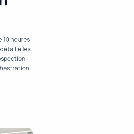
en
e 10 heures
étaille les
ospection
chestration