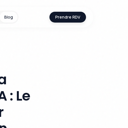
Blog
Prendre RDV
a
 : Le
r