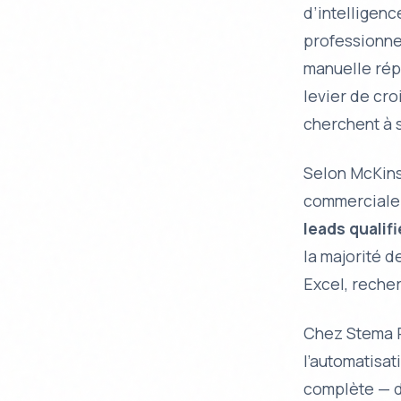
d’intelligenc
professionne
manuelle répé
levier de cr
cherchent à s
Selon McKins
commerciale
leads qualif
la majorité 
Excel, recher
Chez Stema P
l’automatisat
complète — d