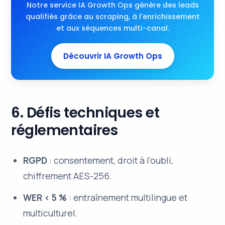
Notre service IA Growth Ops génère des leads
qualifiés grâce au scraping, à l'enrichissement
et aux séquences multi-canal.
Découvrir IA Growth Ops
6. Défis techniques et
réglementaires
RGPD
: consentement, droit à l’oubli,
chiffrement AES-256.
WER < 5 %
: entraînement multilingue et
multiculturel.