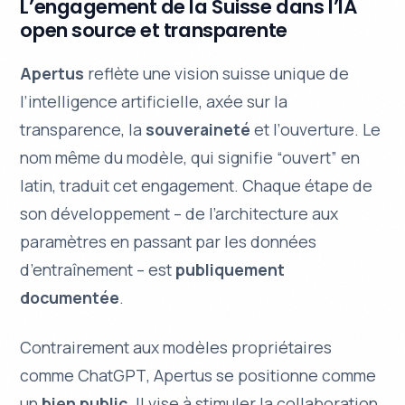
L’engagement de la Suisse dans l’IA
open source et transparente
Apertus
reflète une vision suisse unique de
l’intelligence artificielle, axée sur la
transparence
, la
souveraineté
et l’
ouverture
. Le
nom même du modèle, qui signifie “ouvert” en
latin, traduit cet engagement. Chaque étape de
son développement – de l’architecture aux
paramètres en passant par les données
d’entraînement – est
publiquement
documentée
.
Contrairement aux modèles propriétaires
comme
ChatGPT
, Apertus se positionne comme
un
bien public
. Il vise à stimuler la collaboration