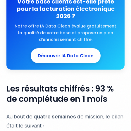
Votre base clients est-elle prête
pour la facturation électronique
2026 ?
Notre offre IA Data Clean évalue gratuitement
la qualité de votre base et propose un plan
d'enrichissement chiffré.
Découvrir IA Data Clean
Les résultats chiffrés : 93 %
de complétude en 1 mois
Au bout de
quatre semaines
de mission, le bilan
était le suivant :