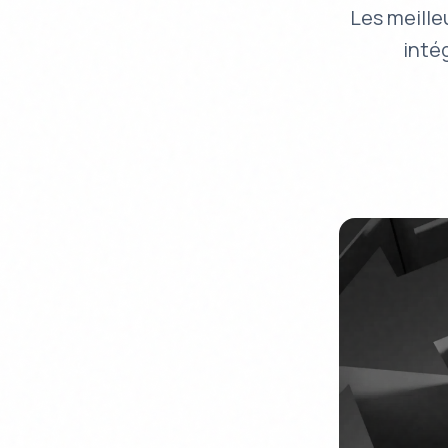
Les meille
inté