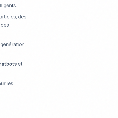
lligents.
articles, des
t des
 génération
hatbots
et
our les
.