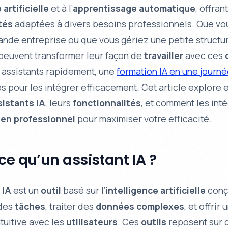
 artificielle
et à l’
apprentissage automatique
, offran
tés
adaptées à divers besoins professionnels. Que vou
ande entreprise ou que vous gériez une petite structur
peuvent transformer leur façon de
travailler
avec ces
s assistants rapidement, une
formation IA en une journ
s pour les intégrer efficacement. Cet article explore e
sistants IA
, leurs
fonctionnalités
, et comment les int
ien professionnel
pour maximiser votre efficacité.
ce qu’un assistant IA ?
 IA
est un
outil
basé sur l’
intelligence artificielle
conç
 des
tâches
, traiter des
données complexes
, et offrir 
ntuitive avec les
utilisateurs
. Ces
outils
reposent sur 