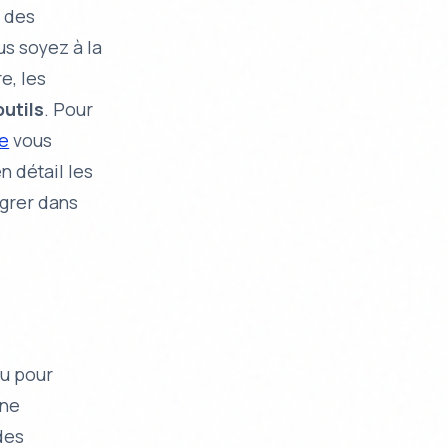
t des
s soyez à la
e, les
outils
. Pour
ée
vous
n détail les
égrer dans
u pour
une
des