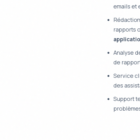
emails et
Rédaction
rapports o
applicati
Analyse d
de rapport
Service cl
des assista
Support te
problèmes 