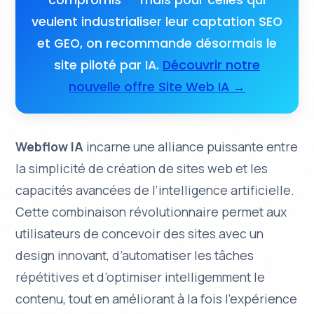
veulent industrialiser leur captation SEO
et GEO, on recommande désormais le
site piloté par IA.
Découvrir notre
nouvelle offre Site Web IA →
Webflow IA
incarne une
alliance puissante
entre
la simplicité de création de sites web et les
capacités avancées de l’intelligence artificielle.
Cette combinaison révolutionnaire permet aux
utilisateurs de concevoir des sites avec un
design innovant
, d’automatiser les tâches
répétitives et d’optimiser intelligemment le
contenu, tout en améliorant à la fois l’expérience