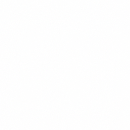
Outils
25 novembre 2025
Top 50 outils d’IA indispensables
pour les entreprises B2B en 2026
Claude Opus 4.8, GPT-5.5, Gemini 3.1 Pro, Clay,
Cursor, n8n agents, Decagon… le paysage des
outils IA B2B a basculé en 2026 avec MCP et
Thomas Denizot
Computer Use. Découvrez les 50 outils qui
transforment vos ventes, votre relation client et
votre rentabilité.