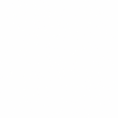
Outils
25 novembre 2025
Mitra IA : Découvrez l'outil d'appel
automatisé qui change tout
Mitra IA est l’outil d’appel automatisé qui
révolutionne la relation client. Grâce à
l’intelligence artificielle, il gère vos appels avec
Meriem Mejri
fluidité, réduit les coûts et améliore l’expérience
utilisateur. Avec sa compréhension du langage
naturel, Mitra IA offre des échanges proches de
l’humain. C’est la solution idéale pour les
entreprises souhaitant allier performance,
disponibilité et satisfaction client.