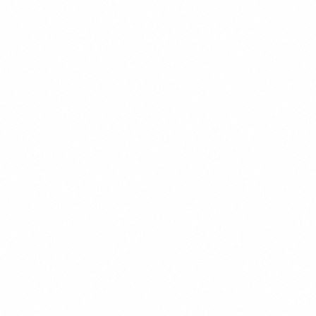
Découvrez Dinobot IA, l'assistant scolaire
intelligent qui révolutionne vos révisions ! Grâce à
l'IA et des jeux éducatifs ludiques, il vous aide à
Meriem Mejri
progresser en maths, physique-chimie, français
ou SVT, avec des cours interactifs et
personnalisés. Transformez vos devoirs en une
véritable aventure d'apprentissage dès
aujourd'hui !