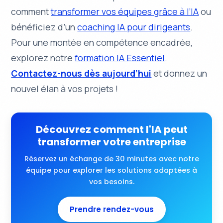
comment
transformer vos équipes grâce à l’IA
ou
bénéficiez d’un
coaching IA pour dirigeants
.
Pour une montée en compétence encadrée,
explorez notre
formation IA Essentiel
.
Contactez-nous dès aujourd’hui
et donnez un
nouvel élan à vos projets !
Découvrez comment l'IA peut
transformer votre entreprise
Réservez un échange de 30 minutes avec notre
équipe pour explorer les solutions adaptées à
vos besoins.
Prendre rendez-vous