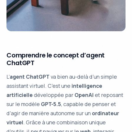
Comprendre le concept d’agent
ChatGPT
L’
agent ChatGPT
va bien au-delà d’un simple
assistant virtuel. C’est une
intelligence
artificielle
développée par
OpenAI
et reposant
sur le modèle
GPT-5.5
, capable de
penser
et
d’
agir
de manière autonome sur un
ordinateur
virtuel
. Grâce à une combinaison unique
d’outils, il peut naviguer sur le
web
, interagir