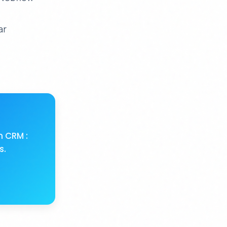
)
ar
n CRM :
s.