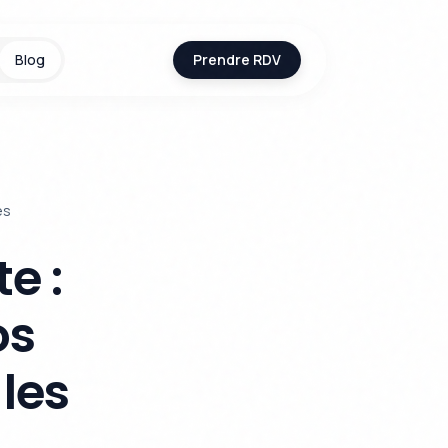
Blog
Prendre RDV
es
e :
os
les