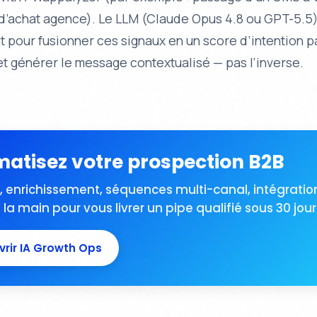
 d’achat agence). Le LLM (Claude Opus 4.8 ou GPT-5.5
nt pour fusionner ces signaux en un score d’intention p
t générer le message contextualisé — pas l’inverse.
atisez votre prospection B2B
, enrichissement, séquences multi-canal, intégratio
la main pour vous livrer un pipe qualifié sous 30 jour
rir IA Growth Ops