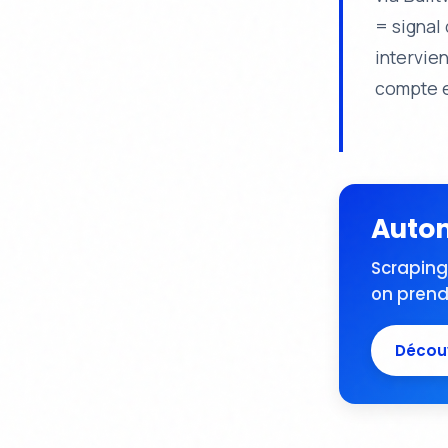
= signal
intervie
compte e
Autom
Scraping
on prend 
Découv