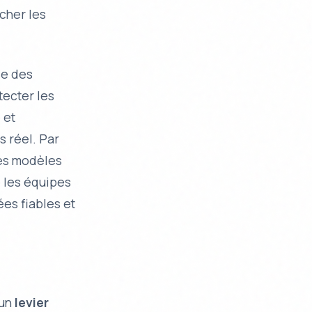
ucher les
se des
tecter les
 et
s réel. Par
des modèles
 les équipes
ées fiables et
 un
levier