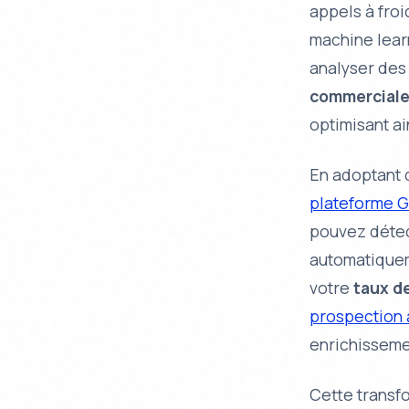
appels à froi
machine lear
analyser des
commercial
optimisant ain
En adoptant
plateforme G
pouvez détec
automatique
votre
taux d
prospection a
enrichisseme
Cette transfo