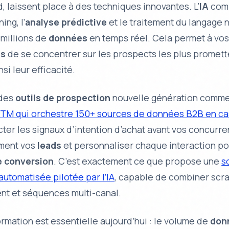
d, laissent place à des techniques innovantes. L’
IA
comb
ning
, l’
analyse prédictive
et le
traitement du langage n
 millions de
données
en temps réel. Cela permet à vo
es
de se concentrer sur les prospects les plus promett
si leur efficacité.
 des
outils de prospection
nouvelle génération comm
TM qui orchestre 150+ sources de données B2B en c
ter les
signaux d’intention d’achat
avant vos concurren
ment vos
leads
et personnaliser chaque interaction po
e conversion
. C’est exactement ce que propose une
s
utomatisée pilotée par l’IA
, capable de combiner scra
nt et séquences multi-canal.
rmation est essentielle aujourd’hui : le volume de
don