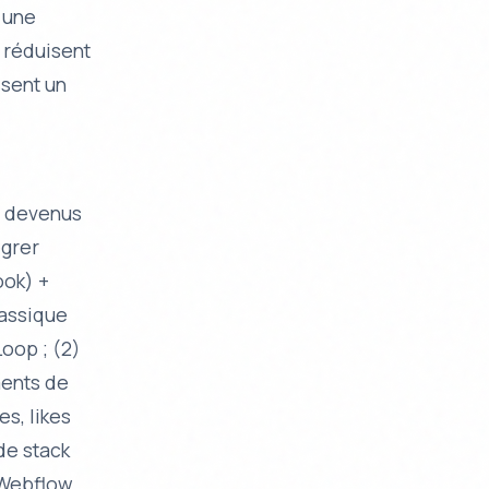
 une
réduisent
ssent un
t devenus
égrer
ook) +
lassique
oop ; (2)
ments de
es, likes
de stack
 Webflow