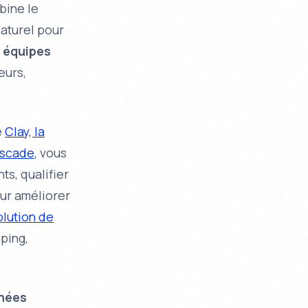
ine le
aturel
pour
s
équipes
eurs,
e
Clay, la
ascade
, vous
ts, qualifier
ur améliorer
olution de
ping,
nées