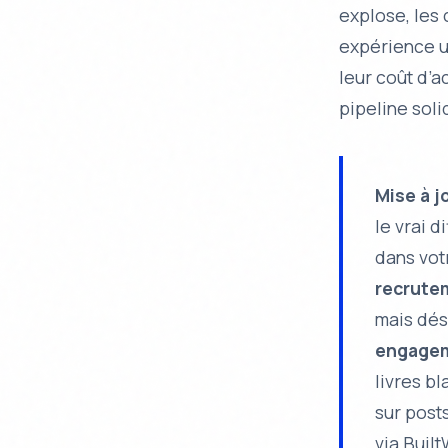
explose, les 
expérience u
leur
coût d’ac
pipeline soli
Mise à j
le vrai 
dans vot
recrute
mais dés
engagem
livres b
sur posts
via Buil