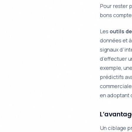
Pour rester p
bons comptes
Les
outils d
données et à 
signaux d’int
d’effectuer u
exemple, un
prédictifs a
commerciales 
en adoptant 
L’avantage
Un ciblage pr