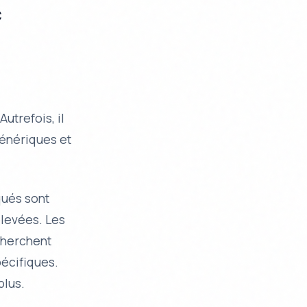
c
utrefois, il
génériques et
qués sont
élevées. Les
echerchent
pécifiques.
plus.