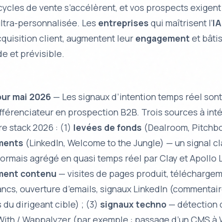
cycles de vente s’accélèrent, et vos prospects exigent
ltra-personnalisée
. Les
entreprises
qui maîtrisent l’
IA
quisition client
, augmentent leur
engagement
et bâti
de et prévisible.
our mai 2026
— Les signaux d’intention temps réel son
différenciateur en prospection B2B. Trois sources à int
re stack 2026 : (1)
levées de fonds
(Dealroom, Pitchb
ments
(LinkedIn, Welcome to the Jungle) — un signal c
ormais agrégé en quasi temps réel par Clay et Apollo L
ent contenu
— visites de pages produit, télécharge
lancs, ouverture d’emails, signaux LinkedIn (commentair
 du dirigeant cible) ; (3)
signaux techno
— détection 
tWith / Wappalyzer (par exemple : passage d’un CMS à