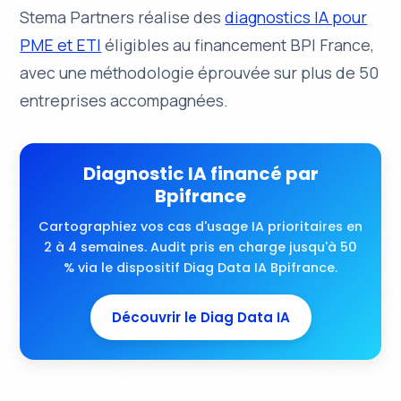
Stema Partners réalise des
diagnostics IA pour
PME et ETI
éligibles au financement BPI France,
avec une méthodologie éprouvée sur plus de 50
entreprises accompagnées.
Diagnostic IA financé par
Bpifrance
Cartographiez vos cas d'usage IA prioritaires en
2 à 4 semaines. Audit pris en charge jusqu'à 50
% via le dispositif Diag Data IA Bpifrance.
Découvrir le Diag Data IA