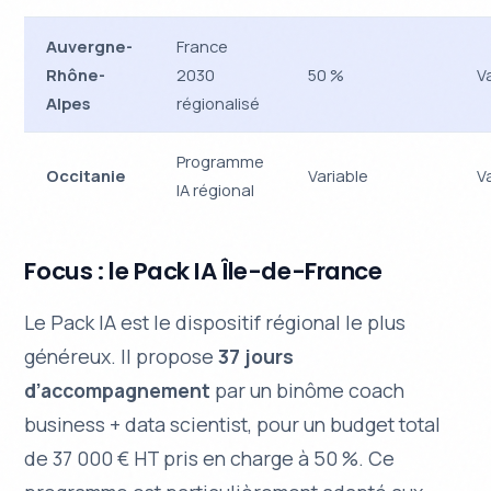
Auvergne-
France
Rhône-
2030
50 %
V
Alpes
régionalisé
Programme
Occitanie
Variable
V
IA régional
Focus : le Pack IA Île-de-France
Le Pack IA est le dispositif régional le plus
généreux. Il propose
37 jours
d’accompagnement
par un binôme coach
business + data scientist, pour un budget total
de 37 000 € HT pris en charge à 50 %. Ce