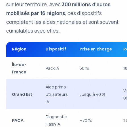
sur leur territoire. Avec
300 millions d’euros
mobilisés par 16 régions
, ces dispositifs
complètent les aides nationales et sont souvent
cumulables avec elles.
Région
Dispositif
Prise en charge
R
Île-de-
Pack IA
50 %
1
France
Aide primo-
V
Grand Est
utilisateurs
Jusqu’à 40 %
0
IA
Diagnostic
PACA
~70 %
1
Flash IA