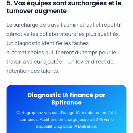
5. Vos équipes sont surchargées et le
turnover augmente
La surcharge de travail administratif et répétitif
démotive les collaborateurs les plus qualifiés.
Un diagnostic identifie les tâches
automatisables qui libèrent du temps pour le
travail à valeur ajoutée — un levier direct de
rétention des talents.
Diagnostic IA financé par
Bpifrance
Cartographiez vos cas d'usage IA prioritaires en 2 à 4
semaines. Audit pris en charge jusqu'à 50 % via le
dispositif Diag Data IA Bpifrance.