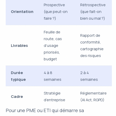
Prospective
Rétrospective
Orientation
(que peut-on
(que fait-on
faire ?)
bien ou mal ?)
Feuille de
Rapport de
route, cas
conformité,
Livrables
d’usage
cartographie
priorisés,
des risques
budget
Durée
4 à 8
2 à 4
typique
semaines
semaines
Stratégie
Réglementaire
Cadre
d’entreprise
(AI Act, RGPD)
Pour une PME ou ETI qui démarre sa