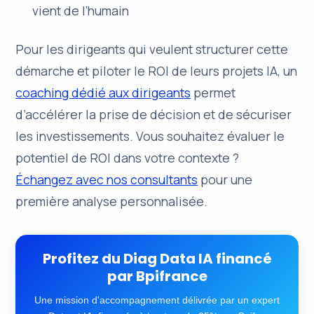
vient de l’humain
Pour les dirigeants qui veulent structurer cette
démarche et piloter le ROI de leurs projets IA, un
coaching dédié aux dirigeants
permet
d’accélérer la prise de décision et de sécuriser
les investissements. Vous souhaitez évaluer le
potentiel de ROI dans votre contexte ?
Échangez avec nos consultants
pour une
première analyse personnalisée.
Profitez du Diag Data IA financé
par Bpifrance
Une mission d'accompagnement délivrée par un expert