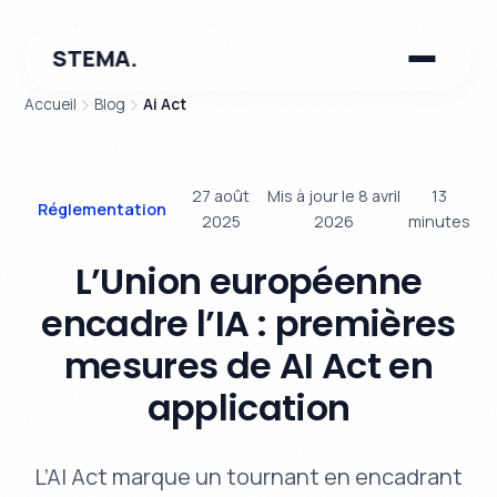
STEMA.
Accueil
Blog
Ai Act
27 août
Mis à jour le 8 avril
13
Réglementation
2025
2026
minutes
L’Union européenne
encadre l’IA : premières
mesures de AI Act en
application
L’AI Act marque un tournant en encadrant