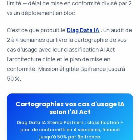
limité — délai de mise en conformité divisé par 2
vs un déploiement en bloc.
C’est ce que produit le
Diag Data IA
: un audit de
2 à 4 semaines qui livre la cartographie de vos
cas d’usage avec leur classification AI Act,
l’architecture cible et le plan de mise en
conformité. Mission éligible Bpifrance jusqu’à
50 %.
Cartographiez vos cas d'usage IA
selon l'AI Act
Diag Data IA Stema Partners : classification +
plan de conformité en 4 semaines, financé
jusqu'à 50% par Bpifrance.