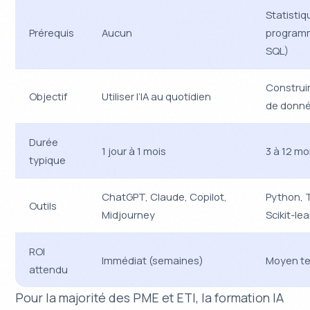
Statistiq
Prérequis
Aucun
programm
SQL)
Construi
Objectif
Utiliser l’IA au quotidien
de donn
Durée
1 jour à 1 mois
3 à 12 mo
typique
ChatGPT, Claude, Copilot,
Python, 
Outils
Midjourney
Scikit-le
ROI
Immédiat (semaines)
Moyen te
attendu
Pour la majorité des PME et ETI, la formation IA