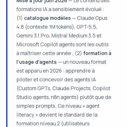
Mise à jour juin 2026
— Le contenu des
formations IA a sensiblement évolué :
(1)
catalogue modèles
— Claude Opus
4.8 (contexte 1M tokens), GPT-5.5,
Gemini 3.1 Pro, Mistral Medium 3.5 et
Microsoft Copilot agents sont les outils
à maîtriser cette année ; (2)
formation à
l’usage d’agents
— un nouveau format
est apparu en 2026 : apprendre à
piloter et concevoir des agents IA
(Custom GPTs, Claude Projects, Copilot
Studio agents, n8n agents) plutôt que de
simples prompts. Ce niveau « agent
literacy » devient le standard de la
formation niveau 2 (utilisateurs