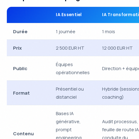
IA Essentiel
IA Transformat
Durée
1 journée
1 mois
Prix
2 500 EUR HT
12 000 EUR HT
Équipes
Public
Direction + équi
opérationnelles
Présentiel ou
Hybride (session
Format
distanciel
coaching)
Bases IA
générative,
Audit processus,
prompt
feuille de route IA
Contenu
engineering,
conduite du