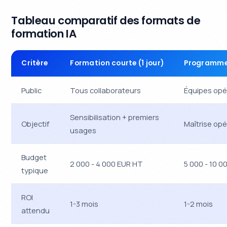
Tableau comparatif des formats de
formation IA
Critère
Formation courte (1 jour)
Programme 
Public
Tous collaborateurs
Équipes opé
Sensibilisation + premiers
Objectif
Maîtrise opé
usages
Budget
2 000 - 4 000 EUR HT
5 000 - 10 
typique
ROI
1-3 mois
1-2 mois
attendu