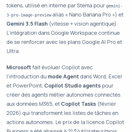
tokens, utilisé en interne par Stema pour
gemini-
alias « Nano Banana Pro ») et
3-pro-image-preview
Gemini 3.5 Flash
(vitesse + vision agentique).
L’intégration dans Google Workspace continue
de se renforcer avec les plans Google AI Pro et
Ultra.
Microsoft
fait évoluer Copilot avec
l’introduction du
mode Agent
dans Word, Excel
et PowerPoint,
Copilot Studio agents
pour
créer des agents métier autonomes connectés
aux données M365, et
Copilot Tasks
(février
2026) qui transforment les listes de tâches en
actions autonomes. Le prix de la licence Copilot
Business a été abaissé à 21 $/utilisateur/mois.