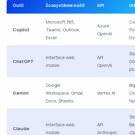
Outil
Écosystème natif
API
In
Microsoft 365,
Co
Azure
Copilot
Teams, Outlook,
Po
OpenAI
Excel
Dy
Sl
Interface web,
API
ChatGPT
00
mobile
OpenAI
pl
Google
Bi
Gemini
Workspace, Gmail,
Vertex AI
Cl
Docs, Sheets
No
Sl
Interface web,
API
Be
Claude
mobile
Anthropic
Cl