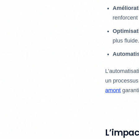
Améliorat
renforcent
Optimisati
plus fluide
Automatis
L’automatisati
un processus f
amont
garantit
L’impact