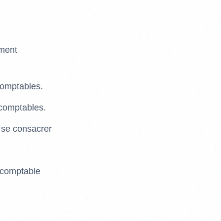
ement
 comptables.
 comptables.
 se consacrer
n comptable