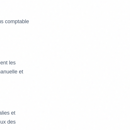
ssus comptable
ent les
manuelle et
lies et
reux des