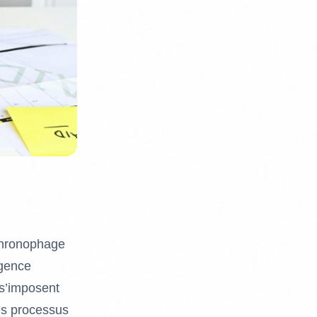
 chronophage
igence
 s’imposent
es processus