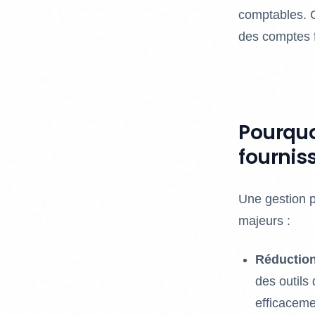
comptables. 
des comptes f
Pourquo
fournis
Une gestion p
majeurs :
Réduction
des outils 
efficaceme