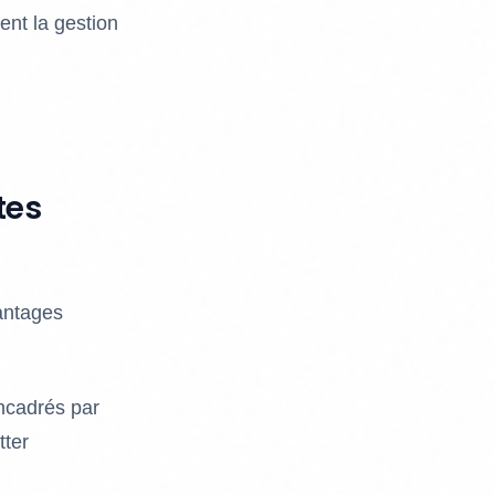
nt la gestion
tes
antages
ncadrés par
tter