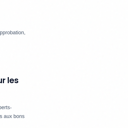
pprobation,
r les
perts-
ns aux bons