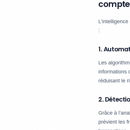
comptes
L’intelligence
:
1. Automat
Les algorithm
informations 
réduisant le r
2. Détecti
Grâce à l’ana
prévient les f