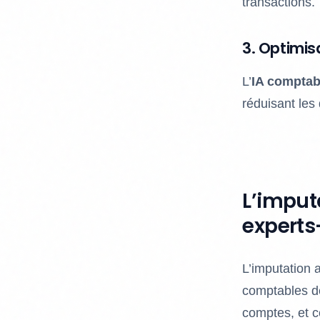
transactions.
3. Optimis
L’
IA comptabi
réduisant les 
L’imput
expert
L’imputation 
comptables de
comptes, et c