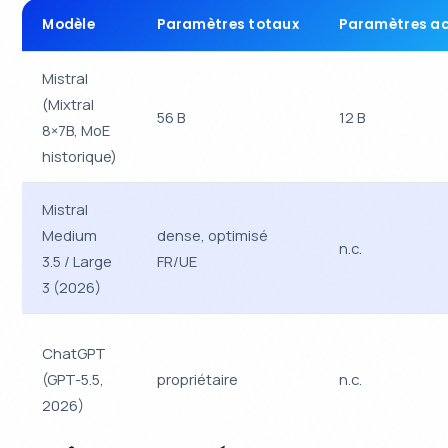
Modèle
Paramètres totaux
Paramètres ac
Mistral
(Mixtral
56 B
12 B
8×7B, MoE
historique)
Mistral
Medium
dense, optimisé
n.c.
3.5 / Large
FR/UE
3 (2026)
ChatGPT
(GPT-5.5,
propriétaire
n.c.
2026)