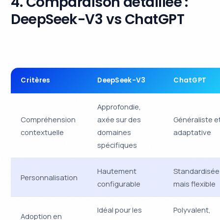
4. Comparaison détaillée :
DeepSeek-V3 vs ChatGPT
Critères
DeepSeek-V3
ChatGPT
Approfondie,
Compréhension
axée sur des
Généraliste e
contextuelle
domaines
adaptative
spécifiques
Hautement
Standardisée
Personnalisation
configurable
mais flexible
Idéal pour les
Polyvalent,
Adoption en