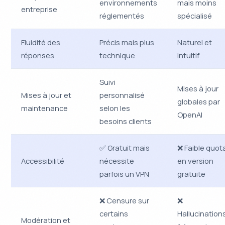
environnements
mais moins
entreprise
réglementés
spécialisé
Fluidité des
Précis mais plus
Naturel et
réponses
technique
intuitif
Suivi
Mises à jour
Mises à jour et
personnalisé
globales par
maintenance
selon les
OpenAI
besoins clients
✅ Gratuit mais
❌ Faible quot
Accessibilité
nécessite
en version
parfois un VPN
gratuite
❌ Censure sur
❌
certains
Hallucination
Modération et