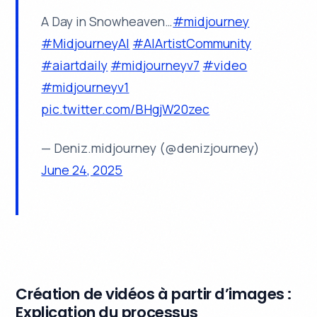
A Day in Snowheaven…
#midjourney
#MidjourneyAI
#AIArtistCommunity
#aiartdaily
#midjourneyv7
#video
#midjourneyv1
pic.twitter.com/BHgjW20zec
— Deniz.midjourney (@denizjourney)
June 24, 2025
Création de vidéos à partir d’images :
Explication du processus