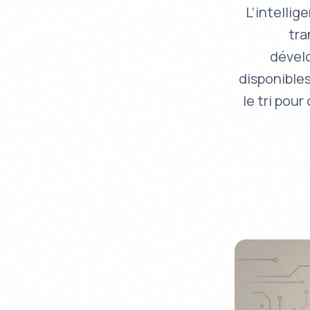
L’intellig
tra
dévelo
disponibles
le tri pou