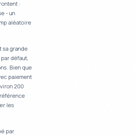
rontent :
se - un
mp aléatoire
t sa grande
 par défaut,
ons. Bien que
avec paiement
nviron 200
préférence
er les
pé par