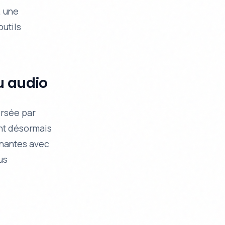
, une
utils
u audio
ersée par
ent désormais
nnantes avec
us