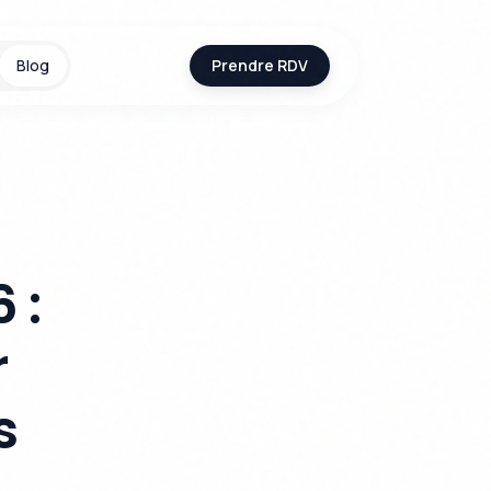
Blog
Prendre RDV
 :
r
s