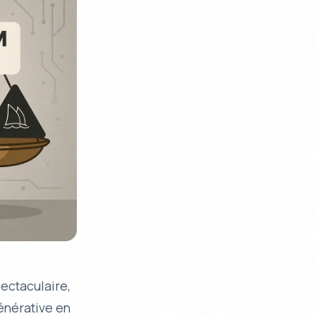
pectaculaire,
énérative en