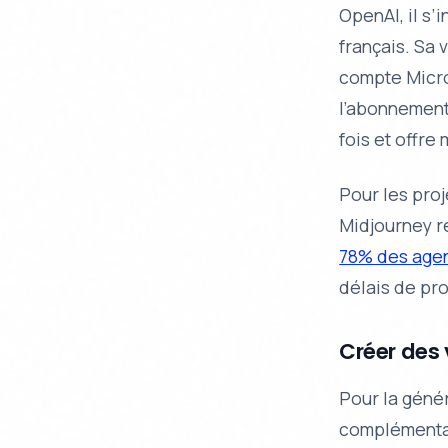
OpenAI, il s
français. Sa 
compte Micro
l’abonnement
fois et offre
Pour les proj
Midjourney re
78% des age
délais de pr
Créer des
Pour la géné
complémenta