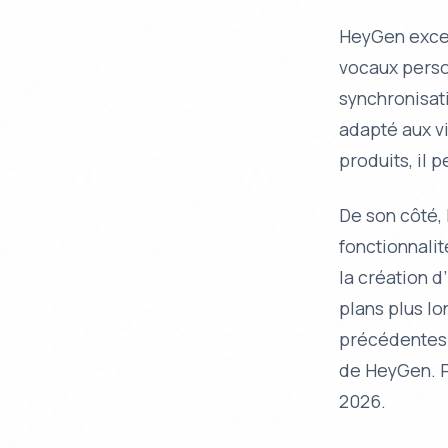
HeyGen excel
vocaux perso
synchronisat
adapté aux v
produits, il 
De son côté, 
fonctionnali
la création d
plans plus lo
précédentes.
de HeyGen. Po
2026.