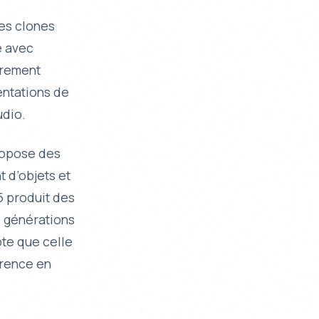
des clones
e avec
èrement
entations de
udio.
propose des
 d’objets et
5 produit des
s générations
te que celle
érence en