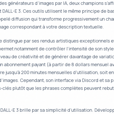
des générateurs d’images par IA, deux champions s’aff
 DALL-E 3. Ces outils utilisent le même principe de ba
pelé diffusion qui transforme progressivement un cha
mage correspondant à votre description textuelle.
e distingue par ses rendus artistiques exceptionnels e
Il permet notamment de contrôler l’intensité de son style
niveau de créativité et de générer davantage de variati
un abonnement payant (à partir de 8 dollars mensuel 
ffre jusqu’à 200 minutes mensuelles d’utilisation, soit e
d’images. Cependant, son interface via Discord et sa 
s-clés plutôt que les phrases complètes peuvent rebut
DALL-E 3 brille par sa simplicité d’utilisation. Dévelop