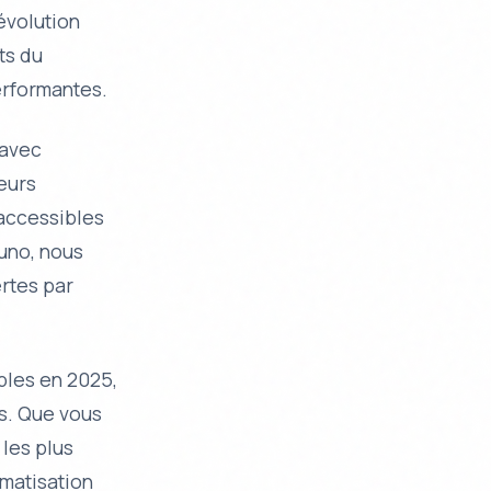
révolution
ts du
erformantes.
 avec
eurs
 accessibles
uno, nous
ertes par
bles en 2025,
es. Que vous
 les plus
omatisation