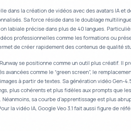
le dans la création de vidéos avec des avatars IA et 
nnalisés. Sa force réside dans le doublage multilingu
ion labiale précise dans plus de 40 langues. Particuli
idéos professionnelles comme les formations ou prés
permet de créer rapidement des contenus de qualité st
Runway se positionne comme un outil plus créatif. Il 
tés avancées comme le “green screen”, le remplacement
’images à partir de textes. Sa génération vidéo Gen-4.
ngs, plus cohérents et plus fidèles aux prompts que le
 Néanmoins, sa courbe d’apprentissage est plus abrup
ur la vidéo IA, Google Veo 3.1 fait aussi figure de réf