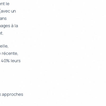
nt le
 (avec un
dans
ages à la
t.
elle,
e récente,
e 40% leurs
ux approches