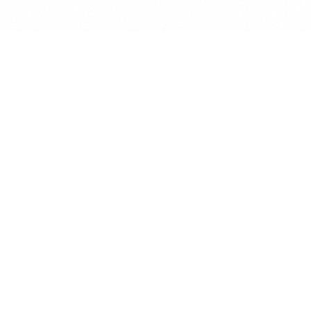
La French Tech bouscule les codes de
l’intelligence artificielle : des startups IA comme
Mistral AI, Owkin et Dataiku redéfinissent
Thomas Denizot
l’innovation en France. Grâce à une expertise
pointue, une éthique forte et un ancrage
souverain, elles rivalisent avec les géants
américains et chinois. Cet écosystème
dynamique propulse l’IA française sur la scène
mondiale et incarne la nouvelle ère de l’innovation
IA. Découvrez comment ces acteurs disruptifs
transforment le paysage technologique et
s’imposent comme les futurs leaders de la French
Tech.