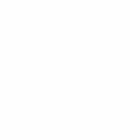
Stratégie
16 juillet 2025
Startups IA France : l’écosystème
qui défie les géants